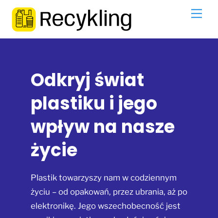
Skip
Men
to
content
Odkryj świat
plastiku i jego
wpływ na nasze
życie
Plastik towarzyszy nam w codziennym
życiu – od opakowań, przez ubrania, aż po
elektronikę. Jego wszechobecność jest