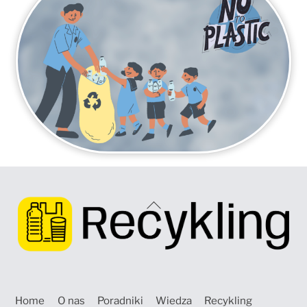
Back
To
Top
Home
O nas
Poradniki
Wiedza
Recykling