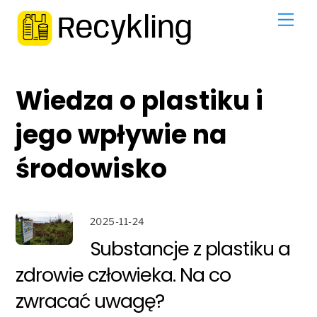
Skip
Men
to
content
Wiedza o plastiku i
jego wpływie na
środowisko
2025-11-24
Substancje z plastiku a
zdrowie człowieka. Na co
zwracać uwagę?