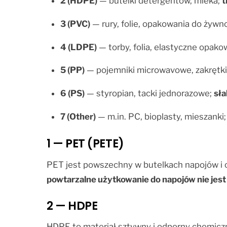
2 (HDPE)
— butelki detergentów, mleka;
t
3 (PVC)
— rury, folie, opakowania do żywn
4 (LDPE)
— torby, folia, elastyczne opako
5 (PP)
— pojemniki microwavowe, zakrętki
6 (PS)
— styropian, tacki jednorazowe;
sła
7 (Other)
— m.in. PC, bioplasty, mieszanki
1 — PET (PETE)
PET jest powszechny w butelkach napojów i
powtarzalne użytkowanie do napojów nie jest
2 — HDPE
HDPE to materiał sztywny i odporny chemic