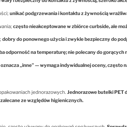
rwały i bezpieczny do kontaktu z żywnością, szeroko ak
ości;
unikać podgrzewania i kontaktu z żywnością wrażliw
wania;
często nieakceptowane w zbiórce curbside, ale możli
;
dobry do ponownego użycia i zwykle bezpieczny do podg
ba odporność na temperaturę; nie polecany do gorących 
;
oznacza „inne” — wymaga indywidualnej oceny, często n
 opakowaniach jednorazowych.
Jednorazowe butelki PET do
 zalecane ze względów higienicznych.
znie, często używany do opakowań spożywczych.
Sprawdza