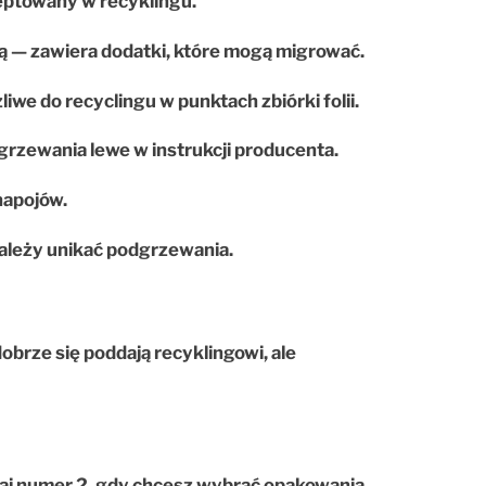
ceptowany w recyklingu.
ą — zawiera dodatki, które mogą migrować.
we do recyclingu w punktach zbiórki folii.
rzewania lewe w instrukcji producenta.
napojów.
ależy unikać podgrzewania.
brze się poddają recyklingowi, ale
j numer 2, gdy chcesz wybrać opakowania