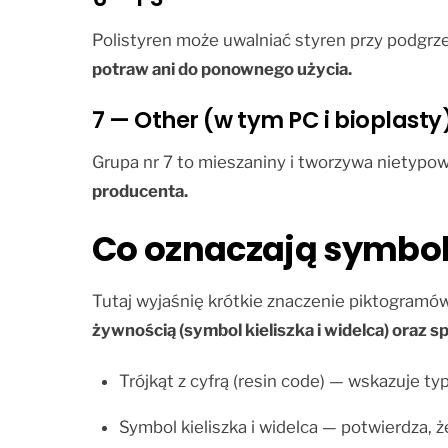
Polistyren może uwalniać styren przy podgrz
potraw ani do ponownego użycia.
7 — Other (w tym PC i bioplasty
Grupa nr 7 to mieszaniny i tworzywa nietypo
producenta.
Co oznaczają symbole
Tutaj wyjaśnię krótkie znaczenie piktogramów
żywnością (symbol kieliszka i widelca) oraz spo
Trójkąt z cyfrą (resin code) — wskazuje typ
Symbol kieliszka i widelca — potwierdza,