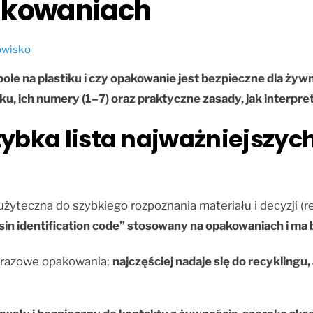
akowaniach
dowisko
bole na plastiku i czy opakowanie jest bezpieczne dla żyw
iku, ich numery (1–7) oraz praktyczne zasady, jak interp
ybka lista najważniejszych
yteczna do szybkiego rozpoznania materiału i decyzji (r
in identification code” stosowany na opakowaniach i m
orazowe opakowania;
najczęściej nadaje się do recyklingu