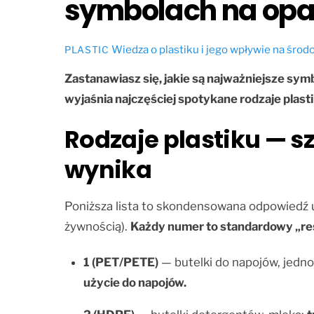
symbolach na op
Wiedza o plastiku i jego wpływie na śro
PLASTIC
Zastanawiasz się, jakie są najważniejsze sym
wyjaśnia najczęściej spotykane rodzaje plast
Rodzaje plastiku — sz
wynika
Poniższa lista to skondensowana odpowiedź uż
żywnością).
Każdy numer to standardowy „res
1 (PET/PETE)
— butelki do napojów, jedn
użycie do napojów.