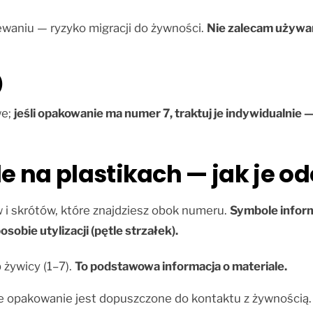
ewaniu — ryzyko migracji do żywności.
Nie zalecam używa
)
we;
jeśli opakowanie ma numer 7, traktuj je indywidualni
 na plastikach — jak je o
 i skrótów, które znajdziesz obok numeru.
Symbole inform
sobie utylizacji (pętle strzałek).
 żywicy (1–7).
To podstawowa informacja o materiale.
 że opakowanie jest dopuszczone do kontaktu z żywnością