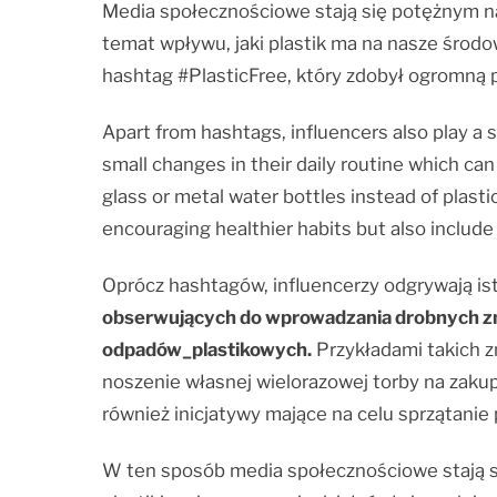
Media społecznościowe stają się potężnym na
temat wpływu, jaki plastik ma na nasze środo
hashtag #PlasticFree, który zdobył ogromną 
Apart from hashtags, influencers also play a 
small changes in their daily routine which c
glass or metal water bottles instead of plasti
encouraging healthier habits but also include
Oprócz hashtagów, influencerzy odgrywają is
obserwujących do wprowadzania drobnych zm
odpadów_plastikowych.
Przykładami takich 
noszenie własnej wielorazowej torby na zakup
również inicjatywy mające na celu sprzątanie 
W ten sposób media społecznościowe stają si