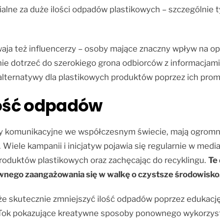
lne za duże ilości odpadów plastikowych – szczególnie t
waja też influencerzy – osoby mające znaczny wpływ na op
anie dotrzeć do szerokiego grona odbiorców z informacjami
alternatywy dla plastikowych produktów poprzez ich prom
lość odpadów
y komunikacyjne we współczesnym świecie, mają ogromny
 Wiele kampanii i inicjatyw pojawia się regularnie w med
roduktów plastikowych oraz zachęcając do recyklingu.
Te 
wnego zaangażowania się w walkę o czystsze środowisko
skutecznie zmniejszyć ilość odpadów poprzez edukację
TikTok pokazujące kreatywne sposoby ponownego wykorzys