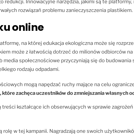
o redukcji. Innowacyjne narzędzia, jakimi są te platform
wałych rozwiązań problemu zanieczyszczenia plastikiem.
ku online
tformę, na której edukacja ekologiczna może się rozprzes
kiem może z łatwością dotrzeć do milionów odbiorców na c
media społecznościowe przyczyniają się do budowania si
elkiego rodzaju odpadami.
ściowych mogą napędzać ruchy mające na celu ograniczen
 które zachęca uczestników do zmniejszania własnych o
orzą treści kształcące ich obserwujących w sprawie zagro
ą rolę w tej kampanii. Nagradzają one swoich użytkownik