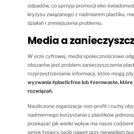
odpadów, co sprzyja promocji eko-świadomośc
kryzysu związanego z nadmiarem plastiku, med
działań i zmniejszenia problemu.
Media a zanieczyszcz
W erze cyfrowej, media społecznościowe odgr
obszarów jest problem zanieczyszczenia plasti
rozprzestrzenianie informacji, które mogą zd
wyzwania #plasticfree lub #zerowaste, które
rozwiązań.
Niezliczone organizacje non-profit i ruchy 
nadmiernego korzystania z plastików jednora
przekazać jak wielki wpływ ma nasze codzienn
setek tysięcy osób nawet przy niewielkim bud