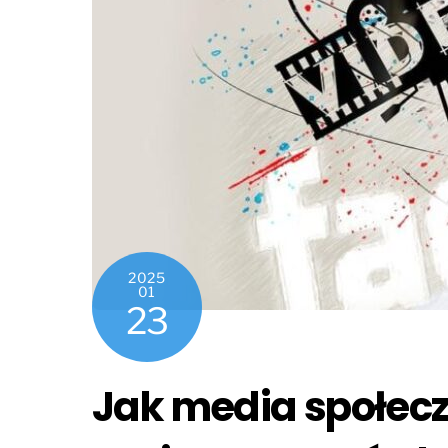
2025
01
23
Jak media społec