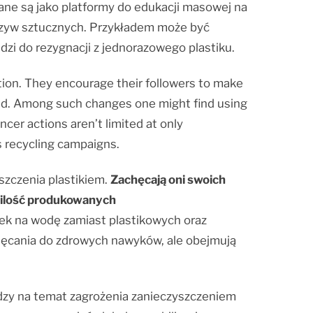
ne są jako platformy do edukacji masowej na
worzyw sztucznych. Przykładem może być
zi do rezygnacji z jednorazowego plastiku.
ution. They encourage their followers to make
uced. Among such changes one might find using
ncer actions aren’t limited at only
s recycling campaigns.
szczenia plastikiem.
Zachęcają oni swoich
 ilość produkowanych
ek na wodę zamiast plastikowych oraz
achęcania do zdrowych nawyków, ale obejmują
dzy na temat zagrożenia zanieczyszczeniem