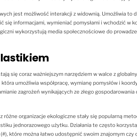
 jest możliwość interakcji z widownią. Umożliwia to di
ić się informacjami, wymieniać pomysłami i wchodzić w k
ogiczni wykorzystują media społecznościowe do prowadzen
plastikiem
tają się coraz ważniejszym narzędziem w walce z globalny
a, która umożliwia współpracę, wymianę pomysłów i koord
mianie zagrożeń wynikających ze złego gospodarowania o
óżne organizacje ekologiczne stały się popularną metod
astiku jednorazowego użytku. Działania te często korzyst
a (#), które można łatwo udostępnić swoim znajomym czy 