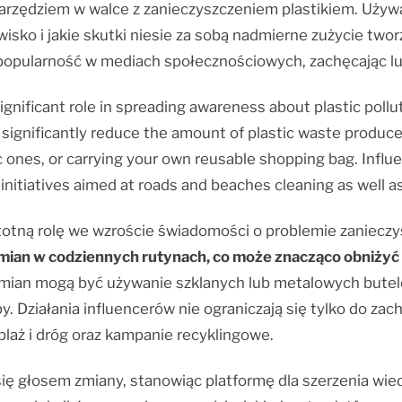
rzędziem w walce z zanieczyszczeniem plastikiem. Używa
wisko i jakie skutki niesie za sobą nadmierne zużycie t
popularność w mediach społecznościowych, zachęcając lud
significant role in spreading awareness about plastic poll
an significantly reduce the amount of plastic waste prod
c ones, or carrying your own reusable shopping bag. Influe
 initiatives aimed at roads and beaches cleaning as well a
totną rolę we wzroście świadomości o problemie zanieczy
ian w codziennych rutynach, co może znacząco obniżyć
zmian mogą być używanie szklanych lub metalowych butel
y. Działania influencerów nie ograniczają się tylko do z
plaż i dróg oraz kampanie recyklingowe.
ę głosem zmiany, stanowiąc platformę dla szerzenia wie