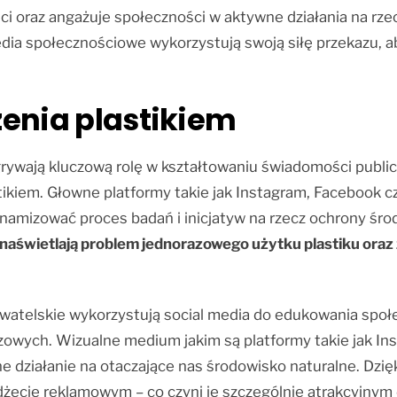
i oraz angażuje społeczności w aktywne działania na rze
ia społecznościowe wykorzystują swoją siłę przekazu, ab
enia plastikiem
ywają kluczową rolę w kształtowaniu świadomości public
kiem. Głowne platformy takie jak Instagram, Facebook czy 
ynamizować proces badań i inicjatyw na rzecz ochrony śr
 naświetlają problem jednorazowego użytku plastiku ora
obywatelskie wykorzystują social media do edukowania sp
zowych. Wizualne medium jakim są platformy takie jak I
e działanie na otaczające nas środowisko naturalne. Dzię
żecie reklamowym – co czyni je szczególnie atrakcyjnym dl