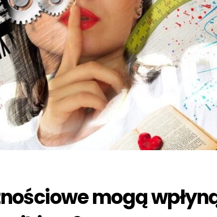
znościowe mogą wpłyną