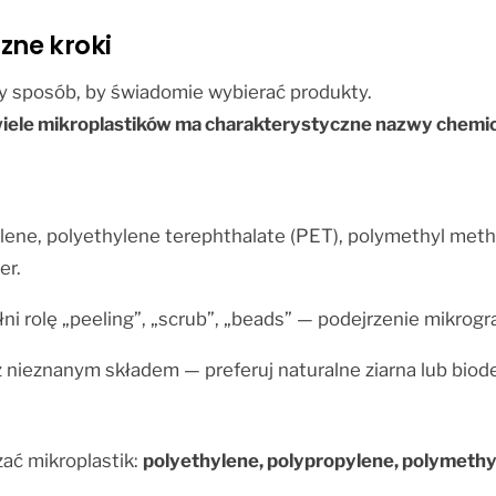
zne kroki
zy sposób, by świadomie wybierać produkty.
wiele mikroplastików ma charakterystyczne nazwy chemi
lene, polyethylene terephthalate (PET), polymethyl metha
er.
łni rolę „peeling”, „scrub”, „beads” — podejrzenie mikrogr
 nieznanym składem — preferuj naturalne ziarna lub biode
ać mikroplastik:
polyethylene, polypropylene, polymethy