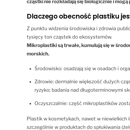
cząstki nie rozkładają się biologicznie i mo
Dlaczego obecność plastiku je
Z punktu widzenia środowiska i zdrowia pub
tysięcy ton cząstek do ekosystemów.
Mikroplastiki są trwałe, kumulują się w śr
morskich.
Środowisko: osadzają się w osadach i or
Zdrowie: dermalnie większość dużych cząst
ryzyko; badania nad długoterminowymi sk
Oczyszczalnie: część mikroplastików zosta
Plastik w kosmetykach, nawet w niewielkich i
szczególnie w produktach do spłukiwania (żele,