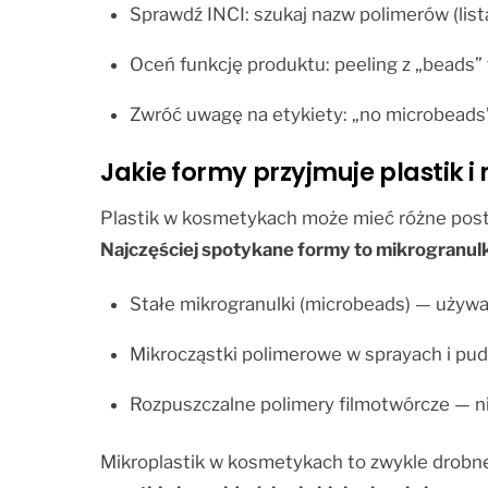
Sprawdź INCI: szukaj nazw polimerów (lista
Oceń funkcję produktu: peeling z „beads” 
Zwróć uwagę na etykiety: „no microbeads”
Jakie formy przyjmuje plastik 
Plastik w kosmetykach może mieć różne posta
Najczęściej spotykane formy to mikrogranulki
Stałe mikrogranulki (microbeads) — używan
Mikrocząstki polimerowe w sprayach i pudr
Rozpuszczalne polimery filmotwórcze — nie
Mikroplastik w kosmetykach to zwykle drobne,