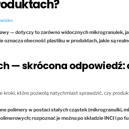
roduktach?
dowisko
bawy — dotyczy to zarówno widocznych mikrogranulek, j
e oznacza obecność plastiku w produktach, jakie są realne
 — skrócona odpowiedź: co 
zne kroki, które pozwolą natychmiast sprawdzić, czy produk
ne polimery w postaci stałych cząstek (mikrogranulki, mi
merowych; rozpoznać je można po składzie INCI i po funkc