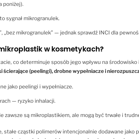
 poniżej).
to sygnał mikrogranulek.
, „bez mikrogranulek” — jednak sprawdź INCI dla pewnośc
i mikroplastik w kosmetykach?
cie, co determinuje sposób jego wpływu na środowisko i
 ścierające (peelingi), drobne wypełniacze i nierozpuszc
e jako peelingi i wypełniacze.
ach — ryzyko inhalacji.
 zawsze są mikroplastikiem, ale mogą być trwałe i trudn
 stałe cząstki polimerów intencjonalnie dodawane jako p