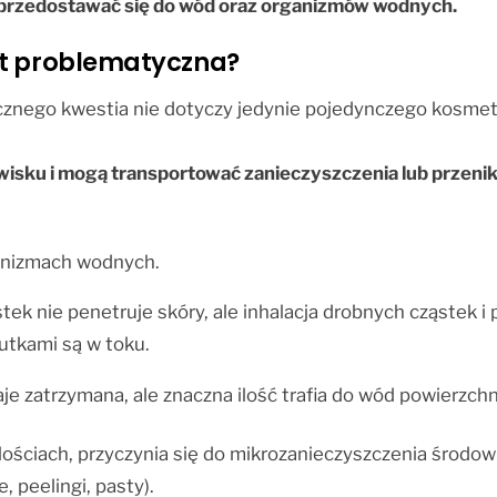
gą przedostawać się do wód oraz organizmów wodnych.
st problematyczna?
licznego kwestia nie dotyczy jedynie pojedynczego kosm
odowisku i mogą transportować zanieczyszczenia lub prz
ganizmach wodnych.
ek nie penetruje skóry, ale inhalacja drobnych cząstek i
utkami są w toku.
je zatrzymana, ale znaczna ilość trafia do wód powierzch
lościach, przyczynia się do mikrozanieczyszczenia środow
 peelingi, pasty).