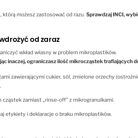
, którą możesz zastosować od razu.
Sprawdzaj INCI, wybie
 wdrożyć od zaraz
raniczyć wkład własny w problem mikroplastików.
ąc inaczej, ograniczasz ilość mikrocząstek trafiających d
mi zawierającymi cukier, sól, zmielone orzechy (ostrożnie
.
 cząstek zamiast „rinse-off” z mikrogranulkami.
 etykiety i deklaracje o braku mikroplastików.