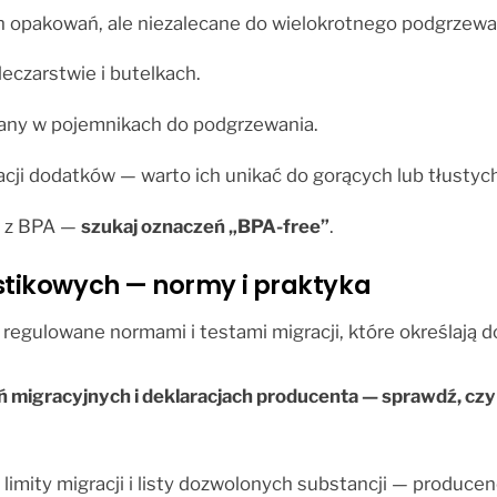
h opakowań, ale niezalecane do wielokrotnego podgrzewa
eczarstwie i butelkach.
wany w pojemnikach do podgrzewania.
racji dodatków — warto ich unikać do gorących lub tłusty
y z BPA —
szukaj oznaczeń „BPA-free”
.
tikowych — normy i praktyka
gulowane normami i testami migracji, które określają do
 migracyjnych i deklaracjach producenta — sprawdź, czy 
 limity migracji i listy dozwolonych substancji — produ