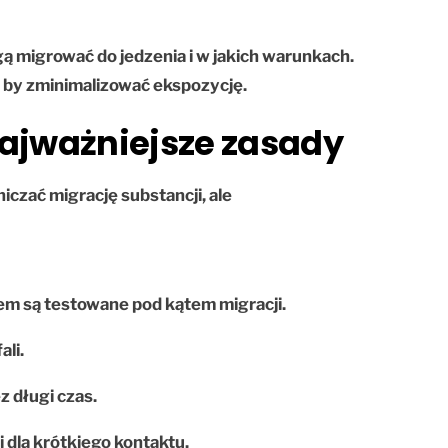
ą migrować do jedzenia i w jakich warunkach.
, by zminimalizować ekspozycję.
najważniejsze zasady
czać migrację substancji, ale
em są testowane pod kątem migracji.
li.
 długi czas.
 dla krótkiego kontaktu.