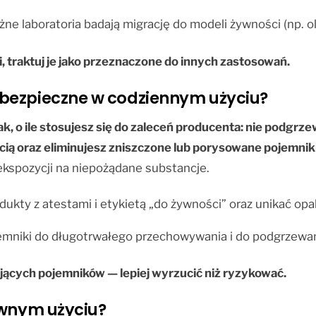
ne laboratoria badają migrację do modeli żywności (np. ol
, traktuj je jako przeznaczone do innych zastosowań.
bezpieczne w codziennym użyciu?
ak, o ile stosujesz się do zaleceń producenta: nie podgrz
cią oraz eliminujesz zniszczone lub porysowane pojemniki
ekspozycji na niepożądane substancje.
odukty z atestami i etykietą „do żywności” oraz unikać o
jemniki do długotrwałego przechowywania i do podgrzewan
jących pojemników — lepiej wyrzucić niż ryzykować.
ownym użyciu?