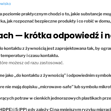
dowisko
a poziomie praktycznym chodzi o to, jakie substancje mog
yka, jak rozpoznać bezpieczne produkty i co robić w domu
ach — krótka odpowiedź i 
 kontaktu z żywnością jest zaprojektowana tak, by ograni
temperatury i czasu kontaktu.
które możesz od razu zastosować.
ne jako „do kontaktu z żywnością” i odpowiednim symbol
e nie mają dopisku „microwave-safe” lub symbolu mikrofa
rących potraw w cienkich jednorazowych plastikach przez
HDPE) i 5 (PP) gdy zależy Ci na mniejszym ryzyku migracji