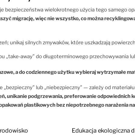
tuje bezpieczeństwa wielokrotnego użycia tego samego o
zyć migrację, więc nie wszystko, co można recyklingowa
eń; unikaj silnych zmywaków, które uszkadzają powierzch
pu „take-away” do długoterminowego przechowywania lu
razowe, a do codziennego użytku wybieraj wytrzymałe mat
e „bezpieczny” lub „niebezpieczny” — zależy od materiał
ń, unikanie podgrzewania, preferowanie odpowiednich ko
 opakowań plastikowych bez niepotrzebnego narażenia na 
 środowisko
Edukacja ekologiczna dz